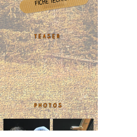
Teaser
PHOTOS